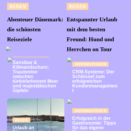
REISEN
REISEN
Abenteuer Dänemark:
Entspannter Urlaub
die schönsten
mit dem besten
Reiseziele
Freund: Hund und
Herrchen on Tour
INFORMATIONEN
Sansibar &
INFORMATIONEN
Kilimandscharo:
Traumreise
CRM-Systeme: Der
zwischen
Schlüssel zum
türkisfarbenem Meer
erfolgreichen
und majestätischen
Kundenmanagemen
Gipfeln
t
INFORMATIONEN
Erfolgreich in der
REISEN
Gastronomie: Tipps
Urlaub an
für das eigene