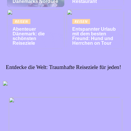
Dänemarks Nordsee
Restaurant
REISEN
REISEN
Abenteuer
Entspannter Urlaub
Dänemark: die
mit dem besten
schönsten
Freund: Hund und
Reiseziele
Herrchen on Tour
Entdecke die Welt: Traumhafte Reiseziele für jeden!