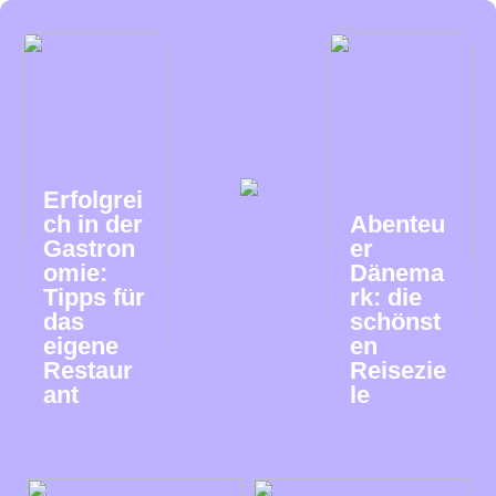
Erfolgrei
ch in der
Abenteu
Gastron
er
omie:
Dänema
Tipps für
rk: die
das
schönst
eigene
en
Restaur
Reisezie
ant
le