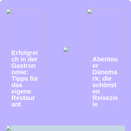
Erfolgrei
ch in der
Abenteu
Gastron
er
omie:
Dänema
Tipps für
rk: die
das
schönst
eigene
en
Restaur
Reisezie
ant
le