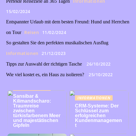
Informationen
Perfekte Reiseziele an 365 Tagen
15/02/2024
Entspannter Urlaub mit dem besten Freund: Hund und Herrchen
Reisen
11/02/2024
on Tour
So gestalten Sie den perfekten musikalischen Ausflug
Informationen
21/12/2023
26/10/2022
Tipps zur Auswahl der richtigen Tasche
25/10/2022
Wie viel kostet es, ein Haus zu isolieren?
INFORMATIONEN
Sansibar &
INFORMATIONEN
Kilimandscharo:
Traumreise
CRM-Systeme: Der
zwischen
Schlüssel zum
türkisfarbenem Meer
erfolgreichen
und majestätischen
Kundenmanagemen
Gipfeln
t