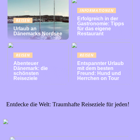
INFORMATIONEN
Erfolgreich in der
REISEN
Gastronomie: Tipps
Urlaub an
für das eigene
Dänemarks Nordsee
Restaurant
REISEN
REISEN
Abenteuer
Entspannter Urlaub
Dänemark: die
mit dem besten
schönsten
Freund: Hund und
Reiseziele
Herrchen on Tour
Entdecke die Welt: Traumhafte Reiseziele für jeden!