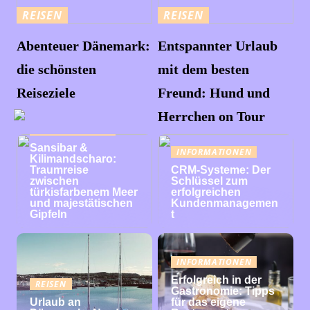
REISEN
REISEN
Abenteuer Dänemark:
Entspannter Urlaub
die schönsten
mit dem besten
Reiseziele
Freund: Hund und
Herrchen on Tour
INFORMATIONEN
Sansibar &
INFORMATIONEN
Kilimandscharo:
Traumreise
CRM-Systeme: Der
zwischen
Schlüssel zum
türkisfarbenem Meer
erfolgreichen
und majestätischen
Kundenmanagemen
Gipfeln
t
INFORMATIONEN
Erfolgreich in der
REISEN
Gastronomie: Tipps
Urlaub an
für das eigene