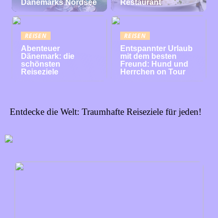
Dänemarks Nordsee
Restaurant
REISEN
REISEN
Abenteuer
Entspannter Urlaub
Dänemark: die
mit dem besten
schönsten
Freund: Hund und
Reiseziele
Herrchen on Tour
Entdecke die Welt: Traumhafte Reiseziele für jeden!