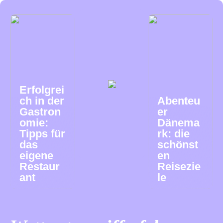
Erfolgrei
ch in der
Abenteu
Gastron
er
omie:
Dänema
Tipps für
rk: die
das
schönst
eigene
en
Restaur
Reisezie
ant
le