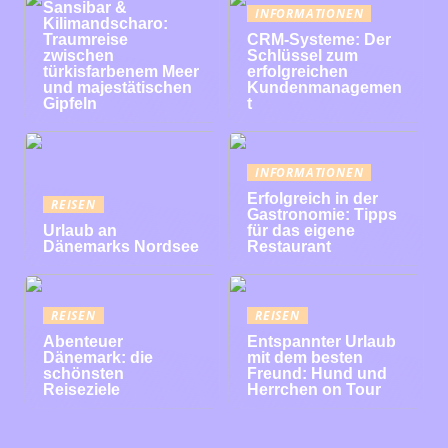
Sansibar &
INFORMATIONEN
Kilimandscharo:
Traumreise
CRM-Systeme: Der
zwischen
Schlüssel zum
türkisfarbenem Meer
erfolgreichen
und majestätischen
Kundenmanagemen
Gipfeln
t
INFORMATIONEN
Erfolgreich in der
REISEN
Gastronomie: Tipps
Urlaub an
für das eigene
Dänemarks Nordsee
Restaurant
REISEN
REISEN
Abenteuer
Entspannter Urlaub
Dänemark: die
mit dem besten
schönsten
Freund: Hund und
Reiseziele
Herrchen on Tour