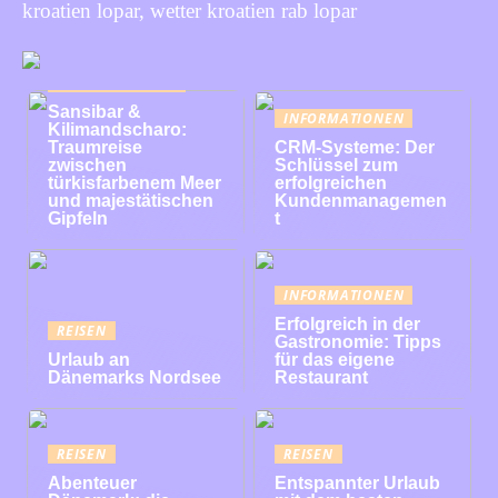
kroatien lopar, wetter kroatien rab lopar
INFORMATIONEN
Sansibar &
INFORMATIONEN
Kilimandscharo:
Traumreise
CRM-Systeme: Der
zwischen
Schlüssel zum
türkisfarbenem Meer
erfolgreichen
und majestätischen
Kundenmanagemen
Gipfeln
t
INFORMATIONEN
Erfolgreich in der
REISEN
Gastronomie: Tipps
Urlaub an
für das eigene
Dänemarks Nordsee
Restaurant
REISEN
REISEN
Abenteuer
Entspannter Urlaub