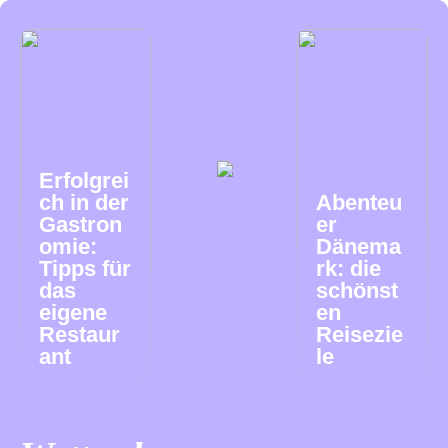
Erfolgrei
ch in der
Abenteu
Gastron
er
omie:
Dänema
Tipps für
rk: die
das
schönst
eigene
en
Restaur
Reisezie
ant
le