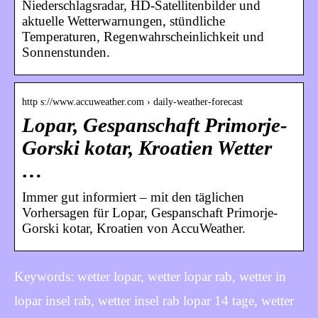
Niederschlagsradar, HD-Satellitenbilder und
aktuelle Wetterwarnungen, stündliche
Temperaturen, Regenwahrscheinlichkeit und
Sonnenstunden.
http s://www.accuweather.com › daily-weather-forecast
Lopar, Gespanschaft Primorje-
Gorski kotar, Kroatien Wetter
…
Immer gut informiert – mit den täglichen
Vorhersagen für Lopar, Gespanschaft Primorje-
Gorski kotar, Kroatien von AccuWeather.
Keywords: wetter lopar, wetter lopar rab, wetter in
lopar insel rab, wetter insel rab lopar 14 tage, wetter