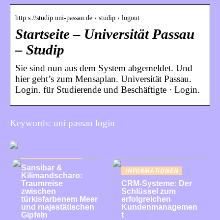
http s://studip.uni-passau.de › studip › logout
Startseite – Universität Passau
– Studip
Sie sind nun aus dem System abgemeldet. Und
hier geht’s zum Mensaplan. Universität Passau.
Login. für Studierende und Beschäftigte · Login.
Keywords: uni passau login
INFORMATIONEN
Sansibar &
INFORMATIONEN
Kilimandscharo:
Traumreise
CRM-Systeme: Der
zwischen
Schlüssel zum
türkisfarbenem Meer
erfolgreichen
und majestätischen
Kundenmanagemen
Gipfeln
t