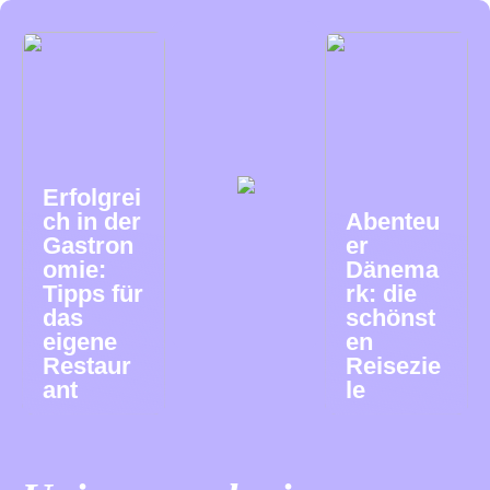
Erfolgrei
ch in der
Abenteu
Gastron
er
omie:
Dänema
Tipps für
rk: die
das
schönst
eigene
en
Restaur
Reisezie
ant
le