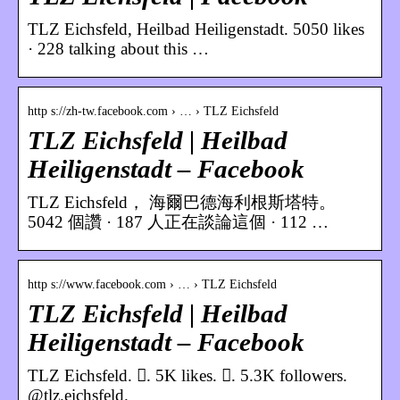
TLZ Eichsfeld, Heilbad Heiligenstadt. 5050 likes
· 228 talking about this …
http s://zh-tw.facebook.com › … › TLZ Eichsfeld
TLZ Eichsfeld | Heilbad
Heiligenstadt – Facebook
TLZ Eichsfeld， 海爾巴德海利根斯塔特。
5042 個讚 · 187 人正在談論這個 · 112 …
http s://www.facebook.com › … › TLZ Eichsfeld
TLZ Eichsfeld | Heilbad
Heiligenstadt – Facebook
TLZ Eichsfeld. 󱙄. 5K likes. 󱞋. 5.3K followers.
@tlz.eichsfeld.