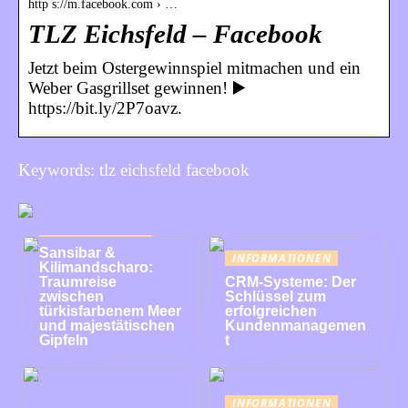
http s://m.facebook.com › …
TLZ Eichsfeld – Facebook
Jetzt beim Ostergewinnspiel mitmachen und ein
Weber Gasgrillset gewinnen! ▶️
https://bit.ly/2P7oavz.
Keywords: tlz eichsfeld facebook
INFORMATIONEN
Sansibar &
INFORMATIONEN
Kilimandscharo:
Traumreise
CRM-Systeme: Der
zwischen
Schlüssel zum
türkisfarbenem Meer
erfolgreichen
und majestätischen
Kundenmanagemen
Gipfeln
t
INFORMATIONEN