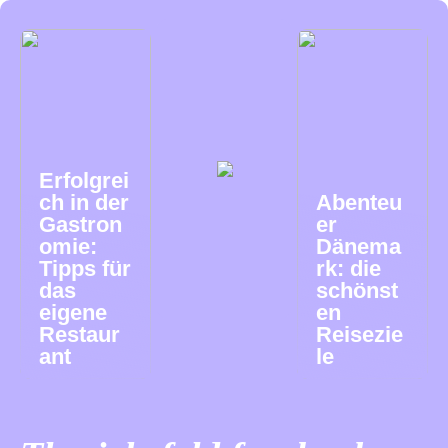
Erfolgrei
ch in der
Abenteu
Gastron
er
omie:
Dänema
Tipps für
rk: die
das
schönst
eigene
en
Restaur
Reisezie
ant
le