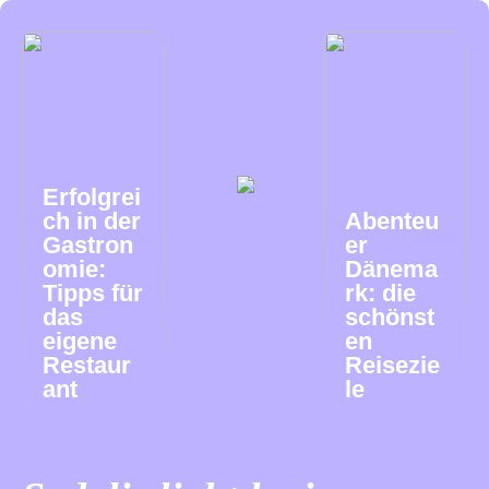
Erfolgrei
ch in der
Abenteu
Gastron
er
omie:
Dänema
Tipps für
rk: die
das
schönst
eigene
en
Restaur
Reisezie
ant
le