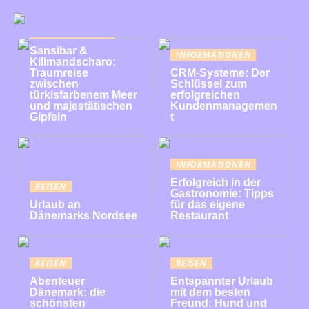
INFORMATIONEN
Sansibar &
INFORMATIONEN
Kilimandscharo:
Traumreise
CRM-Systeme: Der
zwischen
Schlüssel zum
türkisfarbenem Meer
erfolgreichen
und majestätischen
Kundenmanagemen
Gipfeln
t
INFORMATIONEN
Erfolgreich in der
REISEN
Gastronomie: Tipps
Urlaub an
für das eigene
Dänemarks Nordsee
Restaurant
REISEN
REISEN
Abenteuer
Entspannter Urlaub
Dänemark: die
mit dem besten
schönsten
Freund: Hund und