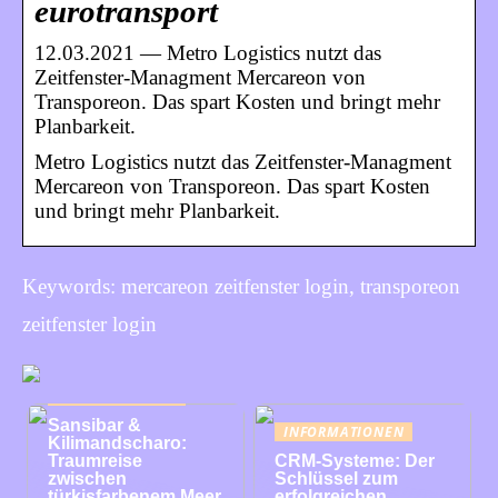
eurotransport
12.03.2021 — Metro Logistics nutzt das
Zeitfenster-Managment Mercareon von
Transporeon. Das spart Kosten und bringt mehr
Planbarkeit.
Metro Logistics nutzt das Zeitfenster-Managment
Mercareon von Transporeon. Das spart Kosten
und bringt mehr Planbarkeit.
Keywords: mercareon zeitfenster login, transporeon
zeitfenster login
INFORMATIONEN
Sansibar &
INFORMATIONEN
Kilimandscharo:
Traumreise
CRM-Systeme: Der
zwischen
Schlüssel zum
türkisfarbenem Meer
erfolgreichen