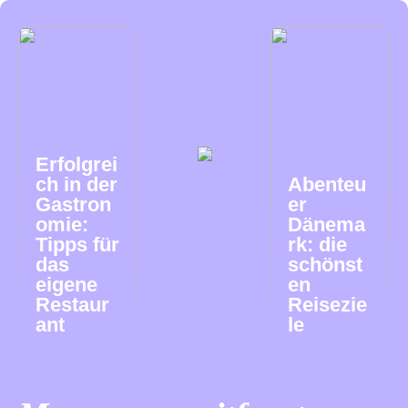
Erfolgrei
ch in der
Abenteu
Gastron
er
omie:
Dänema
Tipps für
rk: die
das
schönst
eigene
en
Restaur
Reisezie
ant
le