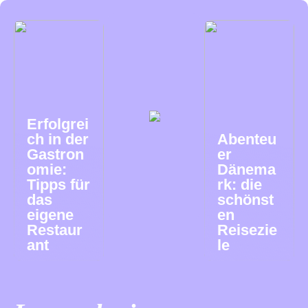
Erfolgrei
ch in der
Abenteu
Gastron
er
omie:
Dänema
Tipps für
rk: die
das
schönst
eigene
en
Restaur
Reisezie
ant
le