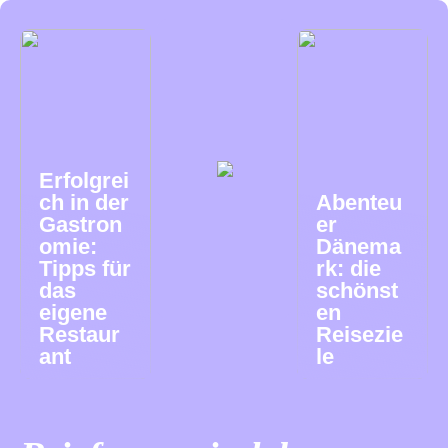
Erfolgrei
ch in der
Abenteu
Gastron
er
omie:
Dänema
Tipps für
rk: die
das
schönst
eigene
en
Restaur
Reisezie
ant
le