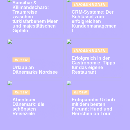
Sansibar &
INFORMATIONEN
Kilimandscharo:
Traumreise
CRM-Systeme: Der
zwischen
Schlüssel zum
türkisfarbenem Meer
erfolgreichen
und majestätischen
Kundenmanagemen
Gipfeln
t
INFORMATIONEN
Erfolgreich in der
REISEN
Gastronomie: Tipps
Urlaub an
für das eigene
Dänemarks Nordsee
Restaurant
REISEN
REISEN
Abenteuer
Entspannter Urlaub
Dänemark: die
mit dem besten
schönsten
Freund: Hund und
Reiseziele
Herrchen on Tour