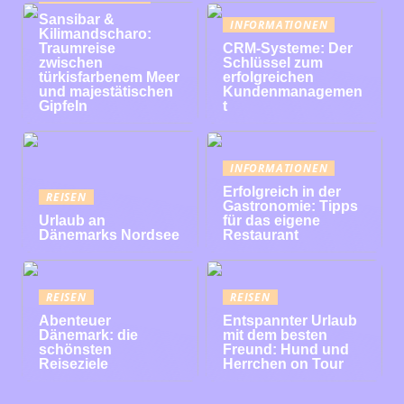
Sansibar &
INFORMATIONEN
Kilimandscharo:
Traumreise
CRM-Systeme: Der
zwischen
Schlüssel zum
türkisfarbenem Meer
erfolgreichen
und majestätischen
Kundenmanagemen
Gipfeln
t
INFORMATIONEN
Erfolgreich in der
REISEN
Gastronomie: Tipps
Urlaub an
für das eigene
Dänemarks Nordsee
Restaurant
REISEN
REISEN
Abenteuer
Entspannter Urlaub
Dänemark: die
mit dem besten
schönsten
Freund: Hund und
Reiseziele
Herrchen on Tour