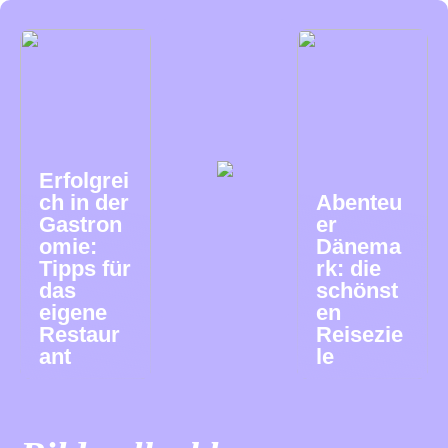
Erfolgrei
ch in der
Abenteu
Gastron
er
omie:
Dänema
Tipps für
rk: die
das
schönst
eigene
en
Restaur
Reisezie
ant
le