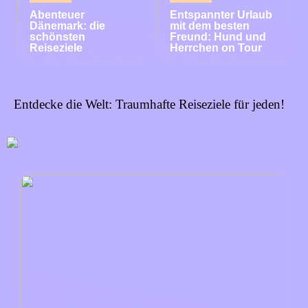
Abenteuer
Entspannter Urlaub
Dänemark: die
mit dem besten
schönsten
Freund: Hund und
Reiseziele
Herrchen on Tour
Entdecke die Welt: Traumhafte Reiseziele für jeden!