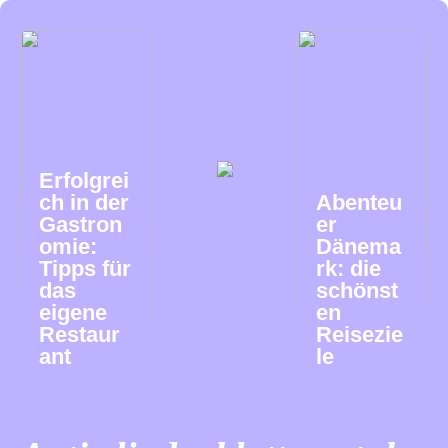
Erfolgrei
ch in der
Abenteu
Gastron
er
omie:
Dänema
Tipps für
rk: die
das
schönst
eigene
en
Restaur
Reisezie
ant
le