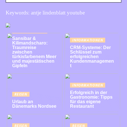
Keywords: antje lindenblatt youtube
INFORMATIONEN
Sansibar &
INFORMATIONEN
Kilimandscharo:
Traumreise
CRM-Systeme: Der
zwischen
Schlüssel zum
türkisfarbenem Meer
erfolgreichen
und majestätischen
Kundenmanagemen
Gipfeln
t
INFORMATIONEN
Erfolgreich in der
REISEN
Gastronomie: Tipps
Urlaub an
für das eigene
Dänemarks Nordsee
Restaurant
REISEN
REISEN